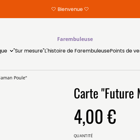
🤍 Bienvenue 🤍
Farembuleuse
que
"Sur mesure"
L'histoire de Farembuleuse
Points de v
Maman Poule"
Carte "Future
4,00 €
QUANTITÉ