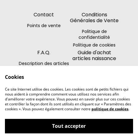
Contact
Conditions
Générales de Vente
Points de vente
Politique de
confidentialité
Politique de cookies
F.A.Q.
Guide d'achat
articles naissance
Description des articles
Les délais de
Cookies
fabrication et de
livraison
Ce site Internet utilise des cookies. Les cookies sont de petits fichiers qui
Les options
nous aident à comprendre comment vous utilisez nos services afin
d'améliorer votre expérience. Vous pouvez en savoir plus sur ces cookies
et contrôler la façon dont ils sont utilisés en cliquant sur « Paramètres des
cookies ». Vous pouvez également consulter notre
politique de cookies
.
Tout accepter
©
2026
Farembuleuse